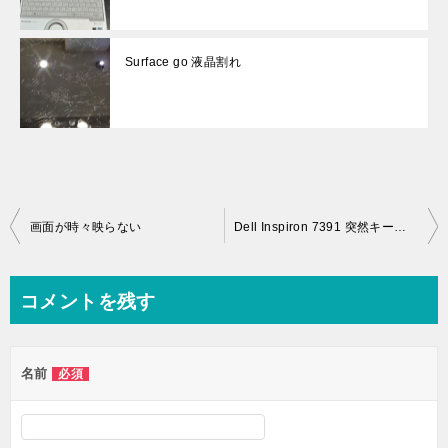
Surface go 液晶割れ
投
画面が時々映らない
Dell Inspiron 7391 突然キーボードが効かなくなった
稿
ナ
コメントを残す
ビ
ゲ
名前
必須
ー
シ
ョ