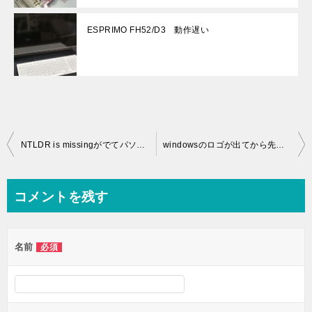
ESPRIMO FH52/D3 動作遅い
投
NTLDR is missingがでてパソコンが起動しない
windowsのロゴが出てから先に進まない
稿
ナ
コメントを残す
ビ
ゲ
名前
必須
ー
シ
ョ