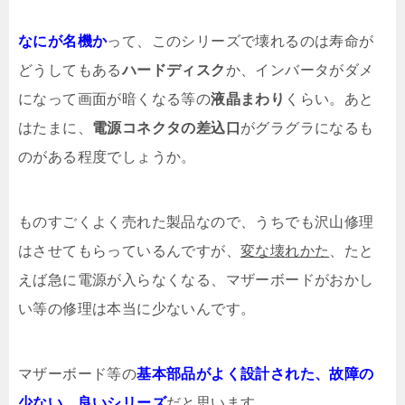
なにが名機か
って、このシリーズで壊れるのは寿命が
どうしてもある
ハードディスク
か、インバータがダメ
になって画面が暗くなる等の
液晶まわり
くらい。あと
はたまに、
電源コネクタの差込口
がグラグラになるも
のがある程度でしょうか。
ものすごくよく売れた製品なので、うちでも沢山修理
はさせてもらっているんですが、
変な壊れかた
、たと
えば急に電源が入らなくなる、マザーボードがおかし
い等の修理は本当に少ないんです。
マザーボード等の
基本部品がよく設計された、故障の
少ない、良いシリーズ
だと思います。