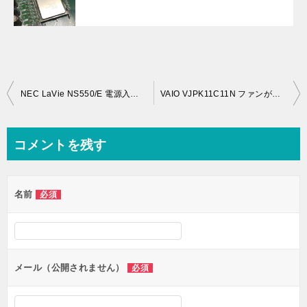
投
NEC LaVie NS550/E 電源入らない
VAIO VJPK11C11N ファンがうるさい
稿
ナ
コメントを残す
ビ
ゲ
名前
必須
ー
シ
ョ
ン
メール（公開されません）
必須